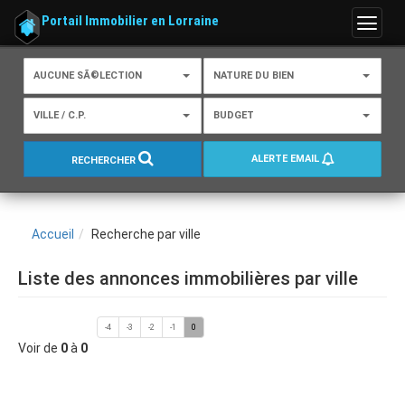
Portail Immobilier en Lorraine
Menu
AUCUNE SÃ©LECTION
NATURE DU BIEN
VILLE / C.P.
BUDGET
ALERTE EMAIL
RECHERCHER
Accueil
Recherche par ville
Liste des annonces immobilières par ville
-4
-3
-2
-1
0
Voir de
0
à
0