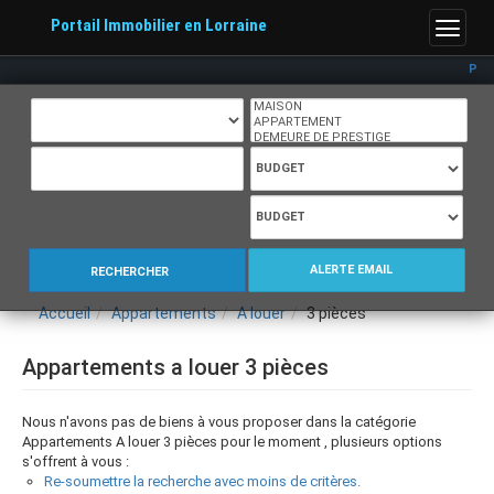
Portail Immobilier en Lorraine
Menu
Port
ALERTE EMAIL
RECHERCHER
Accueil
Appartements
A louer
3 pièces
Appartements a louer 3 pièces
Nous n'avons pas de biens à vous proposer dans la catégorie
Appartements A louer 3 pièces pour le moment , plusieurs options
s'offrent à vous :
Re-soumettre la recherche avec moins de critères.