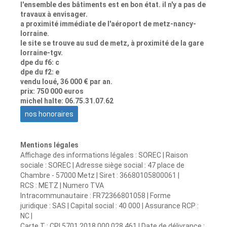
l'ensemble des bâtiments est en bon état. il n'y a pas de
travaux à envisager.
a proximité immédiate de l'aéroport de metz-nancy-
lorraine.
le site se trouve au sud de metz, à proximité de la gare
lorraine-tgv.
dpe du f6: c
dpe du f2: e
vendu loué, 36 000 € par an.
prix: 750 000 euros
michel halte: 06.75.31.07.62
nos honoraires
Mentions légales
Affichage des informations légales : SOREC | Raison
sociale : SOREC | Adresse siège social : 47 place de
Chambre - 57000 Metz | Siret : 36680105800061 |
RCS : METZ | Numero TVA
Intracommunautaire : FR72366801058 | Forme
juridique : SAS | Capital social : 40 000 | Assurance RCP :
NC |
Carte T : CPI 5701 2018 000 028 461 | Date de délivrance :