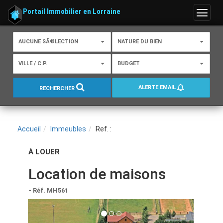
Portail Immobilier en Lorraine
Menu
AUCUNE SÃ©LECTION
NATURE DU BIEN
VILLE / C.P.
BUDGET
ALERTE EMAIL
RECHERCHER
Accueil
Immeubles
Ref. :
À LOUER
Location de maisons
- Réf. MH561