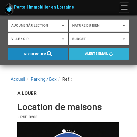
Portail Immobilier en Lorraine
Menu
AUCUNE SÃ©LECTION
NATURE DU BIEN
VILLE / C.P.
BUDGET
ALERTE EMAIL
RECHERCHER
Accueil
Parking / Box
Ref. :
À LOUER
Location de maisons
- Réf. 3203