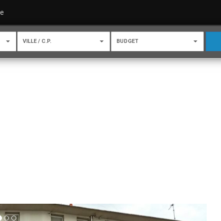
re
VILLE / C.P.
BUDGET