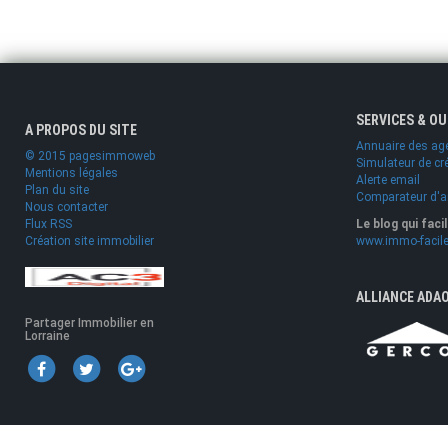
SERVICES & O
A PROPOS DU SITE
Annuaire des ag
© 2015 pagesimmoweb
Simulateur de cr
Mentions légales
Alerte email
Plan du site
Comparateur d'
Nous contacter
Flux RSS
Le blog qui faci
Création site immobilier
www.immo-facile
ALLIANCE ADA
Partager Immobilier en
Lorraine