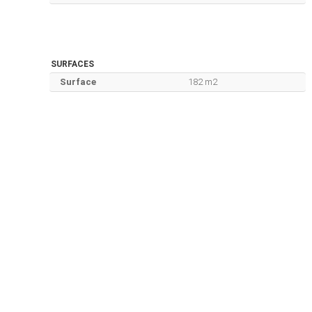
SURFACES
Surface
182 m2