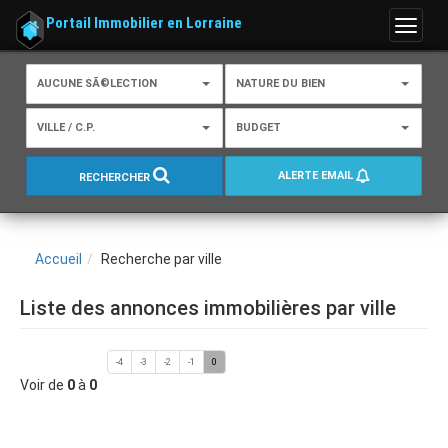
Portail Immobilier en Lorraine
Menu
AUCUNE SÃ©LECTION
NATURE DU BIEN
VILLE / C.P.
BUDGET
ALERTE EMAIL
RECHERCHER
Accueil
Recherche par ville
Liste des annonces immobilières par ville
-4
-3
-2
-1
0
Voir de
0
à
0