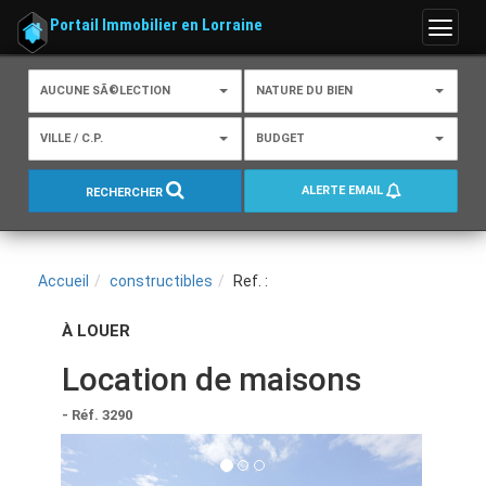
Portail Immobilier en Lorraine
Menu
AUCUNE SÃ©LECTION
NATURE DU BIEN
VILLE / C.P.
BUDGET
ALERTE EMAIL
RECHERCHER
Accueil
constructibles
Ref. :
À LOUER
Location de maisons
- Réf. 3290