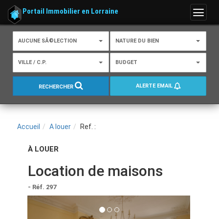
Portail Immobilier en Lorraine
Menu
AUCUNE SÃ©LECTION
NATURE DU BIEN
VILLE / C.P.
BUDGET
ALERTE EMAIL
RECHERCHER
Accueil
A louer
Ref. :
À LOUER
Location de maisons
- Réf. 297