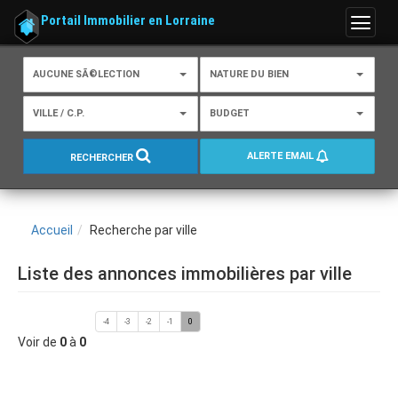
Portail Immobilier en Lorraine
Menu
AUCUNE SÃ©LECTION
NATURE DU BIEN
VILLE / C.P.
BUDGET
ALERTE EMAIL
RECHERCHER
Accueil
Recherche par ville
Liste des annonces immobilières par ville
-4
-3
-2
-1
0
Voir de
0
à
0