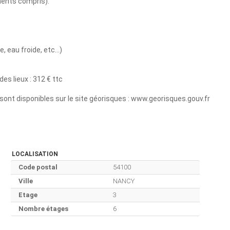
ments compris).
eau froide, etc...)
es lieux : 312 € ttc
sont disponibles sur le site géorisques : www.georisques.gouv.fr
LOCALISATION
Code postal
54100
Ville
NANCY
Etage
3
Nombre étages
6