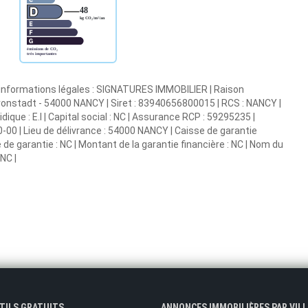
es informations légales : SIGNATURES IMMOBILIER | Raison
 Cronstadt - 54000 NANCY | Siret : 83940656800015 | RCS : NANCY |
e : E.I | Capital social : NC | Assurance RCP : 59295235 |
0-00 | Lieu de délivrance : 54000 NANCY | Caisse de garantie
e de garantie : NC | Montant de la garantie financière : NC | Nom du
NC |
UTILS GRATUITS
ANNONCES IMMOBILIÈRES PAR VILL