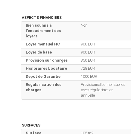
ASPECTS FINANCIERS
Bien soumis à
Non
l'encadrement des
loyers
Loyer mensuel HC
900 EUR
Loyer de base
900 EUR
Provision sur charges
350 EUR
Honoraires Locataire
728 EUR
Dépôt de Garantie
1000 EUR
Régularisation des
Provisionnelles mensuelles
charges
avec régularisation
annuelle
SURFACES
Surface
105 m2