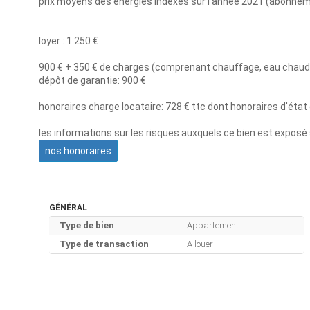
prix moyens des énergies indexés sur l'année 2021 (abonne
loyer : 1 250 €
900 € + 350 € de charges (comprenant chauffage, eau chaude, 
dépôt de garantie: 900 €
honoraires charge locataire: 728 € ttc dont honoraires d'état d
les informations sur les risques auxquels ce bien est exposé 
nos honoraires
GÉNÉRAL
Type de bien
Appartement
Type de transaction
A louer