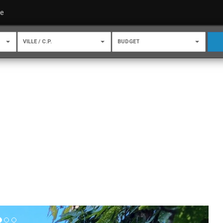
re
VILLE / C.P.
BUDGET