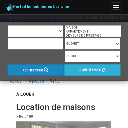
Portail Immobilier en Lorraine
Menu
ite des agences immobilières en Bretagne
immobilier Bretagne, Finistere
ALERTE EMAIL
RECHERCHER
Accueil
4 pièces
Ref. :
À LOUER
Location de maisons
- Réf. 109