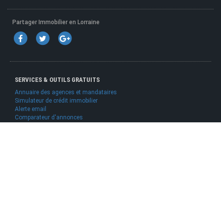
Partager Immobilier en Lorraine
SERVICES & OUTILS GRATUITS
Annuaire des agences et mandataires
Simulateur de crédit immobilier
Alerte email
Comparateur d'annonces
Le blog qui facilite vos projets immobilier :
www.immo-facile.info
ANNONCES IMMOBILIÈRES PAR VILLE
ALLIANCE ADAO