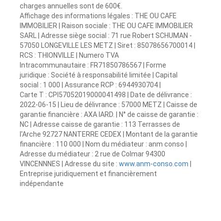
charges annuelles sont de 600€.
Affichage des informations légales : THE OU CAFE
IMMOBILIER | Raison sociale : THE OU CAFE IMMOBILIER
SARL | Adresse siège social : 71 rue Robert SCHUMAN -
57050 LONGEVILLE LES METZ | Siret : 85078656700014 |
RCS : THIONVILLE | Numero TVA
Intracommunautaire : FR71850786567 | Forme
juridique : Société à responsabilité limitée | Capital
social : 1 000 | Assurance RCP : 6944930704 |
Carte T : CPI57052019000041498 | Date de délivrance :
2022-06-15 | Lieu de délivrance : 57000 METZ | Caisse de
garantie financière : AXA IARD. | N° de caisse de garantie :
NC | Adresse caisse de garantie : 113 Terrasses de
l'Arche 92727 NANTERRE CEDEX | Montant de la garantie
financière : 110 000 | Nom du médiateur : anm conso |
Adresse du médiateur : 2 rue de Colmar 94300
VINCENNNES | Adresse du site :
www.anm-conso.com
|
Entreprise juridiquement et financièrement
indépendante