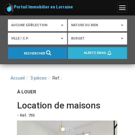
Portail Immobilier en Lorraine
Menu
AUCUNE SÃ©LECTION
NATURE DU BIEN
VILLE / C.P.
BUDGET
ALERTE EMAIL
RECHERCHER
Accueil
3 pièces
Ref. :
À LOUER
Location de maisons
- Réf. 755