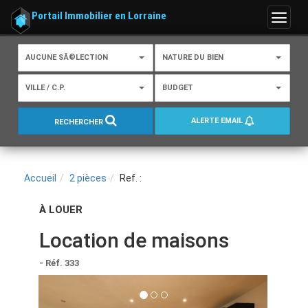
Portail Immobilier en Lorraine
Menu
AUCUNE SÃ©LECTION
NATURE DU BIEN
VILLE / C.P.
BUDGET
ALERTE EMAIL
RECHERCHER
Accueil
2 pièces
Ref. :
À LOUER
Location de maisons
- Réf. 333