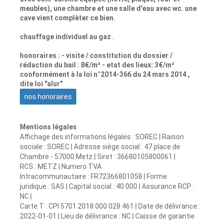
meubles), une chambre et une salle d'eau avec wc. une
cave vient complèter ce bien.
chauffage individuel au gaz .
honoraires : - visite / constitution du dossier /
rédaction du bail : 8€/m² - etat des lieux: 3€/m²
conformément à la loi n°2014-366 du 24 mars 2014 ,
dite loi "alur"
nos honoraires
Mentions légales
Affichage des informations légales : SOREC | Raison
sociale : SOREC | Adresse siège social : 47 place de
Chambre - 57000 Metz | Siret : 36680105800061 |
RCS : METZ | Numero TVA
Intracommunautaire : FR72366801058 | Forme
juridique : SAS | Capital social : 40 000 | Assurance RCP :
NC |
Carte T : CPI 5701 2018 000 028 461 | Date de délivrance :
2022-01-01 | Lieu de délivrance : NC | Caisse de garantie