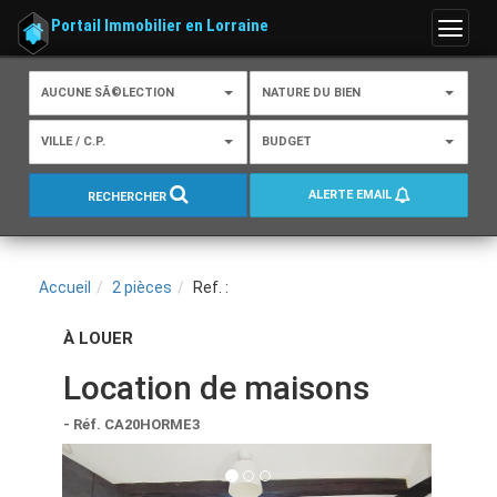
Portail Immobilier en Lorraine
Menu
AUCUNE SÃ©LECTION
NATURE DU BIEN
VILLE / C.P.
BUDGET
ALERTE EMAIL
RECHERCHER
Accueil
2 pièces
Ref. :
À LOUER
Location de maisons
- Réf. CA20HORME3