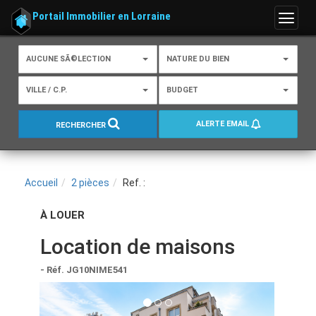
Portail Immobilier en Lorraine
Menu
AUCUNE SÃ©LECTION
NATURE DU BIEN
VILLE / C.P.
BUDGET
ALERTE EMAIL
RECHERCHER
Accueil
2 pièces
Ref. :
À LOUER
Location de maisons
- Réf. JG10NIME541