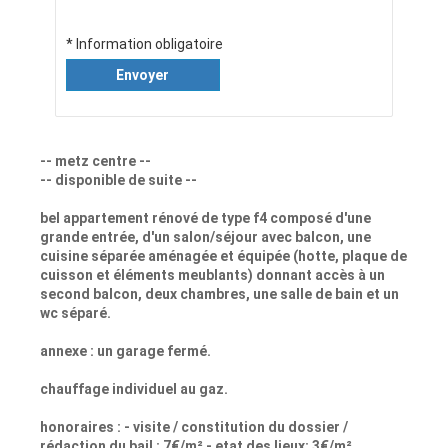
* Information obligatoire
Envoyer
-- metz centre --
-- disponible de suite --
bel appartement rénové de type f4 composé d'une
grande entrée, d'un salon/séjour avec balcon, une
cuisine séparée aménagée et équipée (hotte, plaque de
cuisson et éléments meublants) donnant accès à un
second balcon, deux chambres, une salle de bain et un
wc séparé.
annexe : un garage fermé.
chauffage individuel au gaz.
honoraires : - visite / constitution du dossier /
rédaction du bail : 7€/m² - etat des lieux: 3€/m²