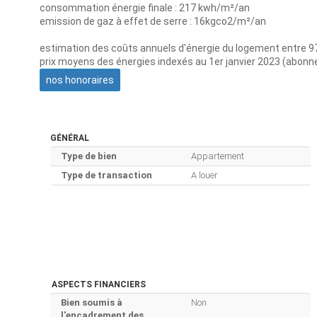
consommation énergie finale : 217 kwh/m²/an
emission de gaz à effet de serre : 16kgco2/m²/an
estimation des coûts annuels d'énergie du logement entre 97
prix moyens des énergies indexés au 1er janvier 2023 (abon
nos honoraires
GÉNÉRAL
Type de bien
Appartement
Type de transaction
A louer
ASPECTS FINANCIERS
Bien soumis à
Non
l'encadrement des