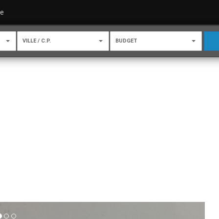
re
VILLE / C.P.
BUDGET