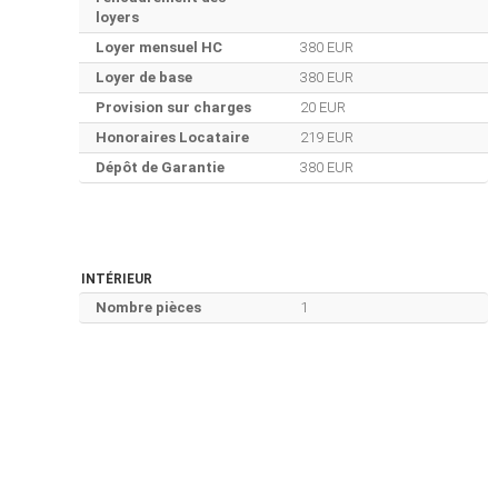
loyers
Loyer mensuel HC
380 EUR
Loyer de base
380 EUR
Provision sur charges
20 EUR
Honoraires Locataire
219 EUR
Dépôt de Garantie
380 EUR
INTÉRIEUR
Nombre pièces
1