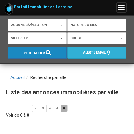
Portail Immobilier en Lorraine
Menu
AUCUNE SÃ©LECTION
NATURE DU BIEN
VILLE / C.P.
BUDGET
ALERTE EMAIL
RECHERCHER
Accueil
Recherche par ville
Liste des annonces immobilières par ville
-4
-3
-2
-1
0
Voir de
0
à
0