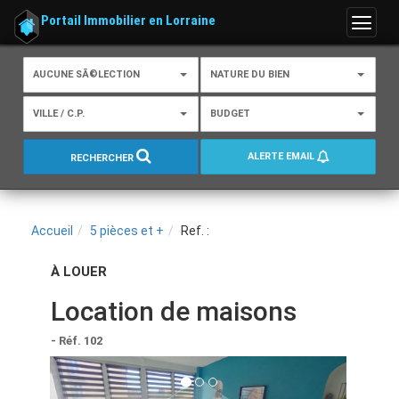
Portail Immobilier en Lorraine
Menu
AUCUNE SÃ©LECTION
NATURE DU BIEN
VILLE / C.P.
BUDGET
ALERTE EMAIL
RECHERCHER
Accueil
5 pièces et +
Ref. :
À LOUER
Location de maisons
- Réf. 102