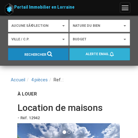
Portail Immobilier en Lorraine
Menu
AUCUNE SÃ©LECTION
NATURE DU BIEN
VILLE / C.P.
BUDGET
ALERTE EMAIL
RECHERCHER
Accueil
4 pièces
Ref. :
À LOUER
Location de maisons
- Réf. 12942