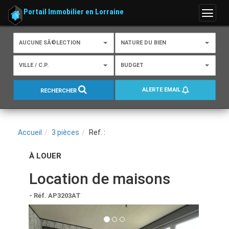
Portail Immobilier en Lorraine
Menu
AUCUNE SÃ©LECTION
NATURE DU BIEN
VILLE / C.P.
BUDGET
ALERTE EMAIL
RECHERCHER
Accueil
3 pièces
Ref. :
À LOUER
Location de maisons
- Réf. AP3203AT