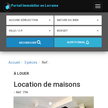
Portail Immobilier en Lorraine
Menu
AUCUNE SÃ©LECTION
NATURE DU BIEN
VILLE / C.P.
BUDGET
ALERTE EMAIL
RECHERCHER
Accueil
3 pièces
Ref. :
À LOUER
Location de maisons
- Réf. 774