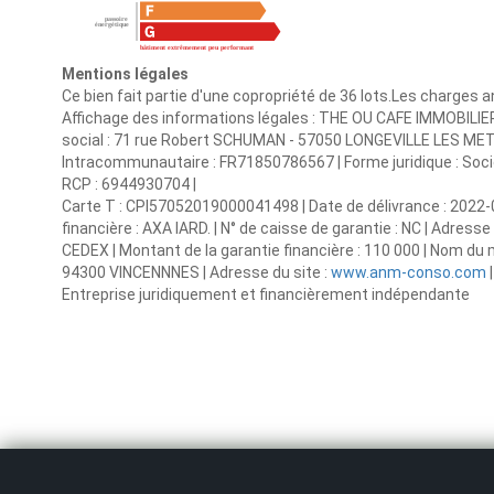
Mentions légales
Ce bien fait partie d'une copropriété de 36 lots.Les charges 
Affichage des informations légales : THE OU CAFE IMMOBILIER
social : 71 rue Robert SCHUMAN - 57050 LONGEVILLE LES METZ
Intracommunautaire : FR71850786567 | Forme juridique : Société
RCP : 6944930704 |
Carte T : CPI57052019000041498 | Date de délivrance : 2022-0
financière : AXA IARD. | N° de caisse de garantie : NC | Adre
CEDEX | Montant de la garantie financière : 110 000 | Nom du
94300 VINCENNNES | Adresse du site :
www.anm-conso.com
|
Entreprise juridiquement et financièrement indépendante