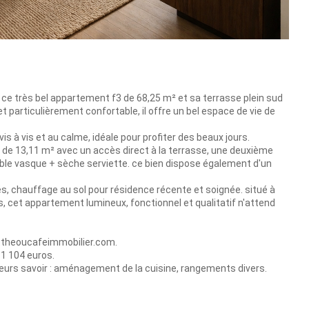
e très bel appartement f3 de 68,25 m² et sa terrasse plein sud
t particulièrement confortable, il offre un bel espace de vie de
s à vis et au calme, idéale pour profiter des beaux jours.
e 13,11 m² avec un accès direct à la terrasse, une deuxième
ble vasque + sèche serviette. ce bien dispose également d'un
és, chauffage au sol pour résidence récente et soignée. situé à
 cet appartement lumineux, fonctionnel et qualitatif n'attend
.theoucafeimmobilier.com.
 1 104 euros.
eurs savoir : aménagement de la cuisine, rangements divers.