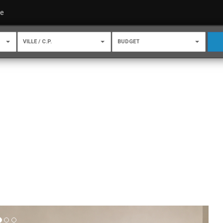
re
VILLE / C.P.
BUDGET