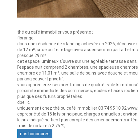
thé ou café immobilier vous présente :
florange :
dans une résidence de standing achevée en 2026, découvrez c
de 12 m², situé au 1er étage avec ascenseur. en parfait état e
presque 29 m².
cet espace lumineux s'ouvre sur une agréable terrasse sans vi
l'espace nuit comprend 2 chambres, une spacieuse chambre d
chambre de 11,01 m², une salle de bains avec douche et meu
parking couvert privatif.
vous apprécierez ses prestations de qualité : volets motoris
proximité immédiate des commerces, écoles et axes routiers,
plus que ses futurs propriétaires.
dpe : c
uniquement chez thé ou café immobilier 03 74 95 10 92 www
copropriété de 15 lots principaux. charges annuelles : environ
le prix indiqué ne tient pas compte des aménagements intéri
frais de notaire à 2.75 %;
nos honoraires