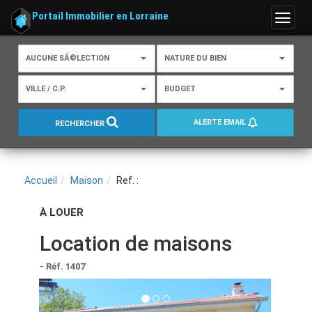
Portail Immobilier en Lorraine
Menu
AUCUNE SÃ©LECTION
NATURE DU BIEN
VILLE / C.P.
BUDGET
ALERTE EMAIL
RECHERCHER
Accueil
Maison
Ref. :
À LOUER
Location de maisons
- Réf. 1407