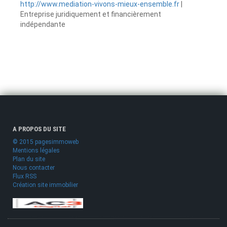
http://www.mediation-vivons-mieux-ensemble.fr
|
Entreprise juridiquement et financièrement
indépendante
A PROPOS DU SITE
© 2015 pagesimmoweb
Mentions légales
Plan du site
Nous contacter
Flux RSS
Création site immobilier