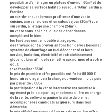
possibilité d'aménager un plateau d'environ 60m² et de
développer sa surface habitable jusqu'à 160m², jardin à
l'arrière.
au rez-de-chaussée vous profiterez d'une vaste
cuisine, une salle d'eau et un salon/sejour (20m²) vue
sur jardin, à l'étage une chambre (24m²).
un vaste sous-sol ainsi que des dépendances
complètent le bien.
les fenêtres sont en double vitrage pvc.
des travaux sont à prévoir en fonction de vos besoins :
système de chauffage au fuel déconnecté et hors
service, isolation, électricité et rafraichissement
global du bien afin de le remettre aux normes et à votre
goût.
taxe foncière : 550€
le prix de première offre possible est fixé à 88 000 €
honoraires d'agence à la charge du vendeur inclus puis
par palier de 3 000€.
la participation à la vente interactive est soumise à
agrément préalable par l'agence immobilière en charge
de la vente. celle-ci organise la visite du bien et
accompagne les candidats acquéreurs dans leur
démarche.
le prix affiché correspond à un prix de première offre