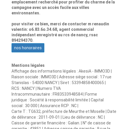
emplacement recherché pour profiter du charme de la
campagne avec un accès facile aux villes
environnantes.
pour visiter ce bien, merci de contacter m renaudin
valentin: o6.83.6o.34.68, agent commercial
indépendant enregistré au rcs de nancy, rsac
894294370.
nos honoraires
Mentions légales
Affichage des informations légales : AkesiA - IMMO3D |
Raison sociale : IMMO3D | Adresse siège social : 17 rue
Stanislas - 54000 NANCY | Siret : 53394858400065 |
RCS : NANCY | Numero TVA
Intracommunautaire : FR83533948584 | Forme
juridique : Société à responsabilité limitée | Capital
social : 30 000 | Assurance RCP : NC |
Carte T : TG632, préfecture de Meurthe et Moselle | Date
de délivrance : 2011-09-01 | Lieu de délivrance : NC |
Caisse de garantie financière : Galian. | N° de caisse de
garantie : 43851 | Adresse caisse de garantie : 9 rue la