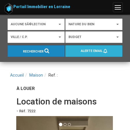
Portail Immobilier en Lorraine
Menu
AUCUNE SÃ©LECTION
NATURE DU BIEN
VILLE / C.P.
BUDGET
ALERTE EMAIL
RECHERCHER
Accueil
Maison
Ref. :
À LOUER
Location de maisons
- Réf. 7222