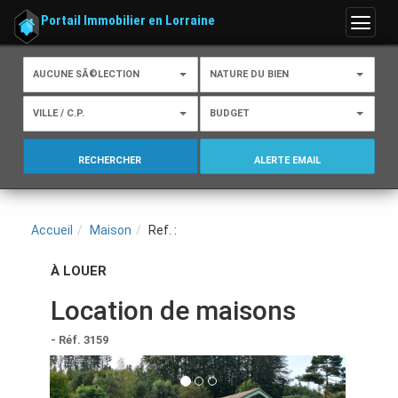
Portail Immobilier en Lorraine
Menu
AUCUNE SÃ©LECTION
NATURE DU BIEN
VILLE / C.P.
BUDGET
ALERTE EMAIL
RECHERCHER
Accueil
Maison
Ref. :
À LOUER
Location de maisons
- Réf. 3159