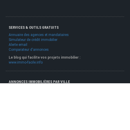
SERVICES & OUTILS GRATUITS
Annuaire des agences et mandataires
Simulateur de crédit immobilier
Alerte email
Comparateur d'annonces
Le blog qui facilite vos projets immobilier :
www.immo-facile.info
ANNONCES IMMOBILIÈRES PAR VILLE
ALLIANCE ADAO