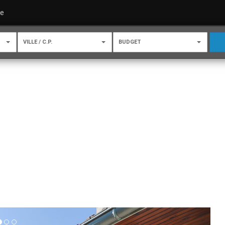
re
VILLE / C.P.
BUDGET