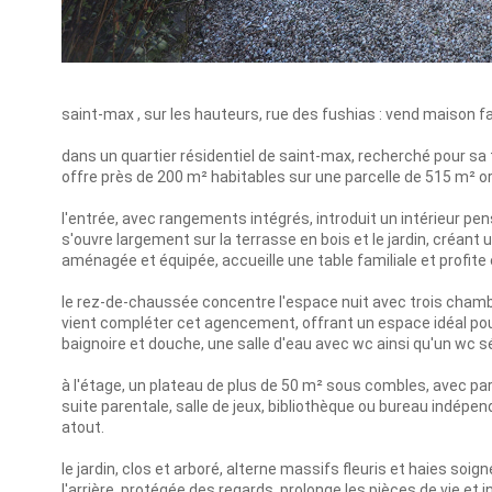
saint-max , sur les hauteurs, rue des fushias : vend maison fa
dans un quartier résidentiel de saint-max, recherché pour sa 
offre près de 200 m² habitables sur une parcelle de 515 m² or
l'entrée, avec rangements intégrés, introduit un intérieur pensé
s'ouvre largement sur la terrasse en bois et le jardin, créant 
aménagée et équipée, accueille une table familiale et profite e
le rez-de-chaussée concentre l'espace nuit avec trois chamb
vient compléter cet agencement, offrant un espace idéal pour l
baignoire et douche, une salle d'eau avec wc ainsi qu'un wc 
à l'étage, un plateau de plus de 50 m² sous combles, avec par
suite parentale, salle de jeux, bibliothèque ou bureau indépend
atout.
le jardin, clos et arboré, alterne massifs fleuris et haies s
l'arrière, protégée des regards, prolonge les pièces de vie et i