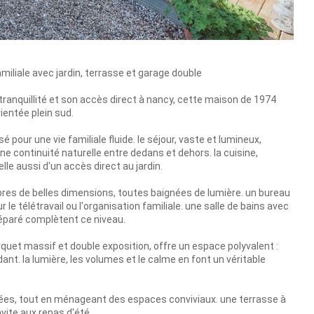
miliale avec jardin, terrasse et garage double
tranquillité et son accès direct à nancy, cette maison de 1974
ientée plein sud.
 pour une vie familiale fluide. le séjour, vaste et lumineux,
une continuité naturelle entre dedans et dehors. la cuisine,
lle aussi d'un accès direct au jardin.
res de belles dimensions, toutes baignées de lumière. un bureau
e télétravail ou l'organisation familiale. une salle de bains avec
séparé complètent ce niveau.
quet massif et double exposition, offre un espace polyvalent :
ant. la lumière, les volumes et le calme en font un véritable
oignées, tout en ménageant des espaces conviviaux. une terrasse à
nvite aux repas d'été.