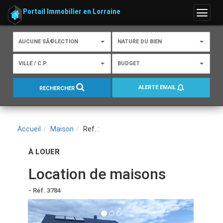
Portail Immobilier en Lorraine
Menu
AUCUNE SÃ©LECTION
NATURE DU BIEN
VILLE / C.P.
BUDGET
ALERTE EMAIL
RECHERCHER
Accueil
Maison
Ref. :
À LOUER
Location de maisons
- Réf. 3784