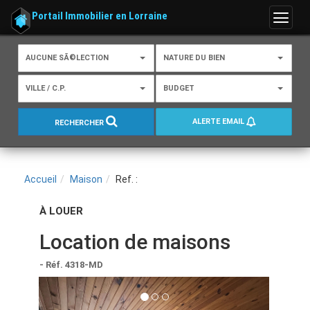
Portail Immobilier en Lorraine
Menu
AUCUNE SÃ©LECTION
NATURE DU BIEN
VILLE / C.P.
BUDGET
ALERTE EMAIL
RECHERCHER
Accueil
Maison
Ref. :
À LOUER
Location de maisons
- Réf. 4318-MD