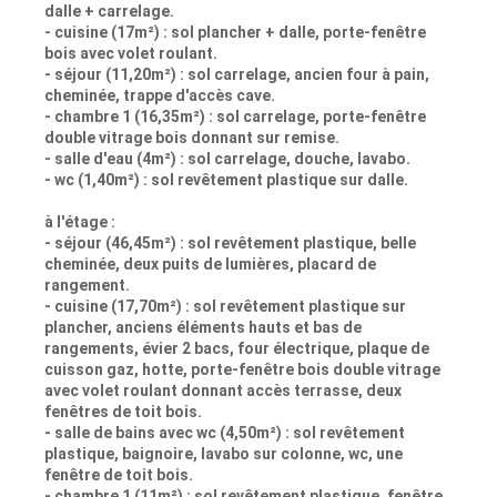
dalle + carrelage.
- cuisine (17m²) : sol plancher + dalle, porte-fenêtre
bois avec volet roulant.
- séjour (11,20m²) : sol carrelage, ancien four à pain,
cheminée, trappe d'accès cave.
- chambre 1 (16,35m²) : sol carrelage, porte-fenêtre
double vitrage bois donnant sur remise.
- salle d'eau (4m²) : sol carrelage, douche, lavabo.
- wc (1,40m²) : sol revêtement plastique sur dalle.
à l'étage :
- séjour (46,45m²) : sol revêtement plastique, belle
cheminée, deux puits de lumières, placard de
rangement.
- cuisine (17,70m²) : sol revêtement plastique sur
plancher, anciens éléments hauts et bas de
rangements, évier 2 bacs, four électrique, plaque de
cuisson gaz, hotte, porte-fenêtre bois double vitrage
avec volet roulant donnant accès terrasse, deux
fenêtres de toit bois.
- salle de bains avec wc (4,50m²) : sol revêtement
plastique, baignoire, lavabo sur colonne, wc, une
fenêtre de toit bois.
- chambre 1 (11m²) : sol revêtement plastique, fenêtre