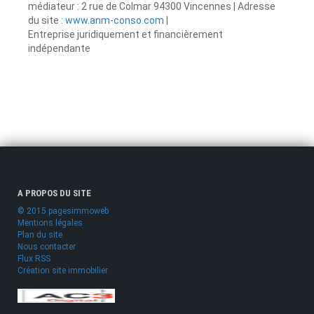
médiateur : 2 rue de Colmar 94300 Vincennes | Adresse
du site :
www.anm-conso.com
|
Entreprise juridiquement et financièrement
indépendante
A PROPOS DU SITE
© 2015 pagesimmoweb
Mentions légales
Plan du site
Nous contacter
Flux RSS
Création site immobilier