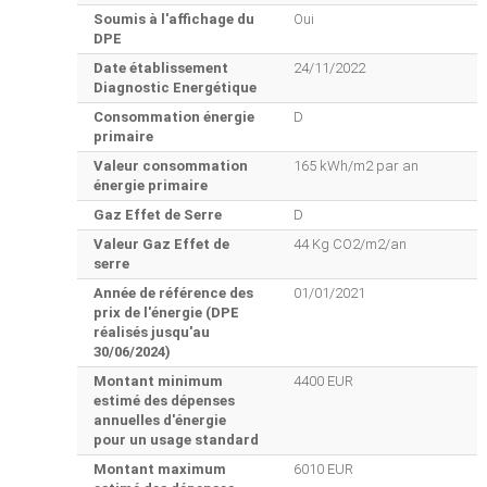
Soumis à l'affichage du
Oui
DPE
Date établissement
24/11/2022
Diagnostic Energétique
Consommation énergie
D
primaire
Valeur consommation
165 kWh/m2 par an
énergie primaire
Gaz Effet de Serre
D
Valeur Gaz Effet de
44 Kg CO2/m2/an
serre
Année de référence des
01/01/2021
prix de l'énergie (DPE
réalisés jusqu'au
30/06/2024)
Montant minimum
4400 EUR
estimé des dépenses
annuelles d'énergie
pour un usage standard
Montant maximum
6010 EUR