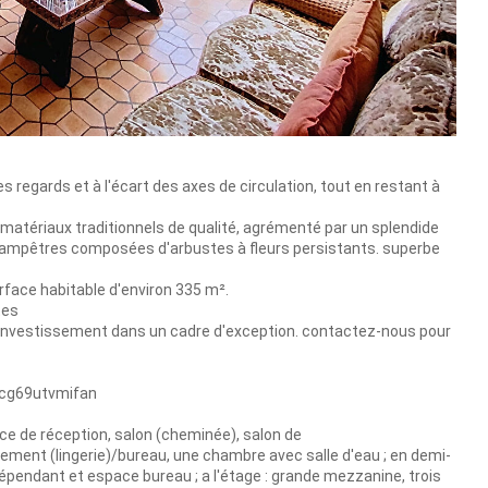
des regards et à l'écart des axes de circulation, tout en restant à
matériaux traditionnels de qualité, agrémenté par un splendide
champêtres composées d'arbustes à fleurs persistants. superbe
rface habitable d'environ 335 m².
tes
t investissement dans un cadre d'exception. contactez-nous pour
256cg69utvmifan
èce de réception, salon (cheminée), salon de
gement (lingerie)/bureau, une chambre avec salle d'eau ; en demi-
dépendant et espace bureau ; a l'étage : grande mezzanine, trois