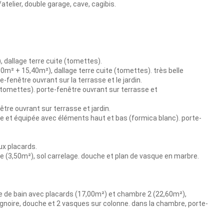
telier, double garage, cave, cagibis.
, dallage terre cuite (tomettes).
0m² + 15,40m²), dallage terre cuite (tomettes). très belle
te-fenêtre ouvrant sur la terrasse et le jardin.
 (tomettes). porte-fenêtre ouvrant sur terrasse et
être ouvrant sur terrasse et jardin.
ée et équipée avec éléments haut et bas (formica blanc). porte-
ux placards.
ve (3,50m²), sol carrelage. douche et plan de vasque en marbre.
le de bain avec placards (17,00m²) et chambre 2 (22,60m²),
ignoire, douche et 2 vasques sur colonne. dans la chambre, porte-