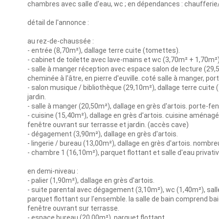
chambres avec salle d'eau, wc ; en dépendances : chaufferie/a
détail de l'annonce :
au rez-de-chaussée :
- entrée (8,70m²), dallage terre cuite (tomettes).
- cabinet de toilette avec lave-mains et wc (3,70m² + 1,70m²)
- salle à manger réception avec espace salon de lecture (29,5
cheminée à l'âtre, en pierre d'euville. coté salle à manger, por
- salon musique / bibliothèque (29,10m²), dallage terre cuite
jardin.
- salle à manger (20,50m²), dallage en grès d'artois. porte-fen
- cuisine (15,40m²), dallage en grès d'artois. cuisine aménag
fenêtre ouvrant sur terrasse et jardin. (accès cave)
- dégagement (3,90m²), dallage en grès d'artois.
- lingerie / bureau (13,00m²), dallage en grès d'artois. nombre
- chambre 1 (16,10m²), parquet flottant et salle d'eau privati
en demi-niveau :
- palier (1,90m²), dallage en grès d'artois.
- suite parental avec dégagement (3,10m²), wc (1,40m²), sal
parquet flottant sur l'ensemble. la salle de bain comprend ba
fenêtre ouvrant sur terrasse.
- espace bureau (20,00m²), parquet flottant.