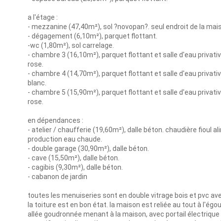
a l'étage :
- mezzanine (47,40m²), sol ?novopan?. seul endroit de la mais
- dégagement (6,10m²), parquet flottant.
-wc (1,80m²), sol carrelage.
- chambre 3 (16,10m²), parquet flottant et salle d'eau privat
rose.
- chambre 4 (14,70m²), parquet flottant et salle d'eau privat
blanc.
- chambre 5 (15,90m²), parquet flottant et salle d'eau privat
rose.
en dépendances :
- atelier / chaufferie (19,60m²), dalle béton. chaudière fiou
production eau chaude.
- double garage (30,90m²), dalle béton.
- cave (15,50m²), dalle béton.
- cagibis (9,30m²), dalle béton.
- cabanon de jardin
toutes les menuiseries sont en double vitrage bois et pvc ave
la toiture est en bon état. la maison est reliée au tout à l'égou
allée goudronnée menant à la maison, avec portail électrique à