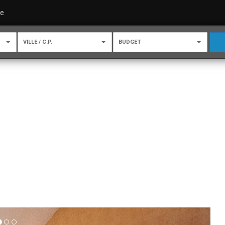
re
VILLE / C.P.
BUDGET