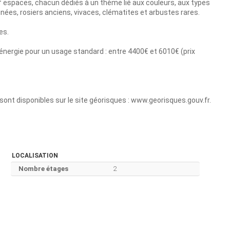
f espaces, chacun dédiés à un thème lié aux couleurs, aux types
inées, rosiers anciens, vivaces, clématites et arbustes rares.
es.
nergie pour un usage standard : entre 4400€ et 6010€ (prix
sont disponibles sur le site géorisques : www.georisques.gouv.fr.
LOCALISATION
Nombre étages
2